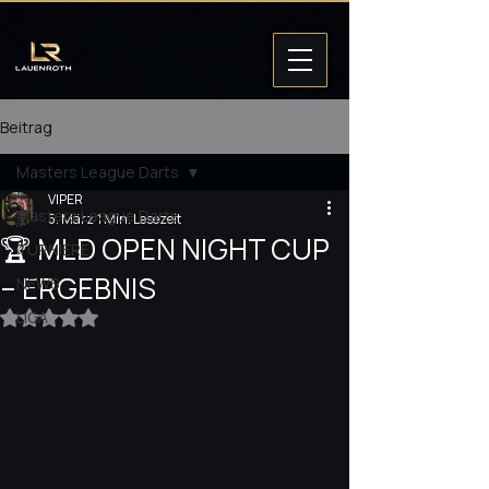
Beitrag
Masters League Darts
VIPER
Masters League Darts
5. März
1 Min. Lesezeit
🏆 MLD OPEN NIGHT CUP
TURNIERE
– ERGEBNIS
NEWS
LIGA
Mit NaN von 5 Sternen bewertet.