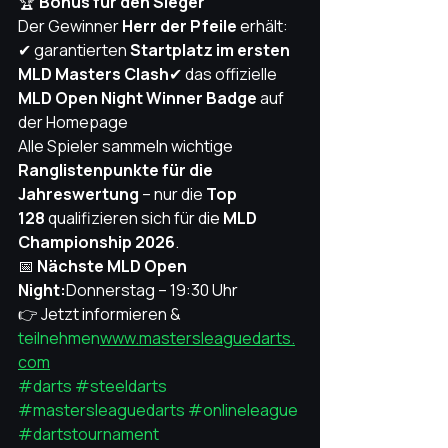
🏆 
Bonus für den Sieger
Der Gewinner 
Herr der Pfeile
 erhält:
✔ garantierten 
Startplatz im ersten 
MLD Masters Clash
✔ das offizielle 
MLD Open Night Winner Badge
 auf 
der Homepage
Alle Spieler sammeln wichtige 
Ranglistenpunkte für die 
Jahreswertung
 – nur die 
Top 
128
 qualifizieren sich für die 
MLD 
Championship 2026
.
📅 
Nächste MLD Open 
Night:
Donnerstag – 19:30 Uhr
👉 Jetzt informieren & 
teilnehmen
www.mastersleaguedarts.
com
#darts
#steeldarts
#mastersleaguedarts
#onlineleague
#dartstournament