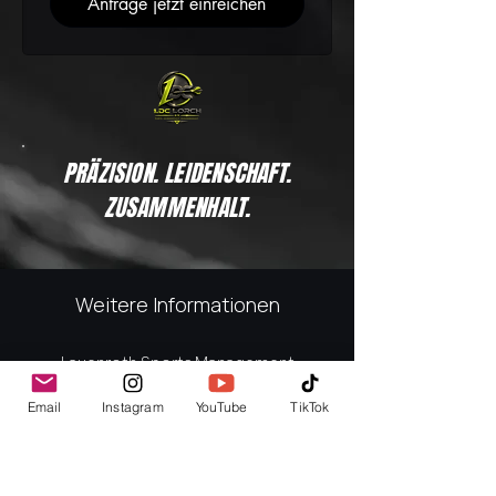
Anfrage jetzt einreichen
PRÄZISION. LEIDENSCHAFT.
ZUSAMMENHALT.
Weitere Informationen
Lauenroth Sports Management
Inhaber: Marcel Lauenroth
Email
Instagram
YouTube
TikTok
Hegelstraße 21
73547 Lorch
Als strategischer Partner im
Sportmanagement bieten wir flexible