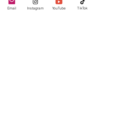
Email
Instagram
YouTube
TikTok
Weitere Informationen
Lauenroth Sports Management
Inhaber: Marcel Lauenroth
Hegelstraße 21