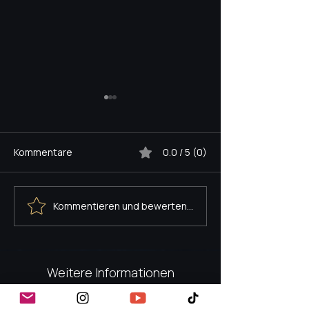
Kommentare
0.0 / 5 (0)
Kommentieren und bewerten...
LAUENROTH NETWORK
MPT - PRO TO
WÄCHST.
STARTET
Weitere Informationen
Lauenroth Sports Management