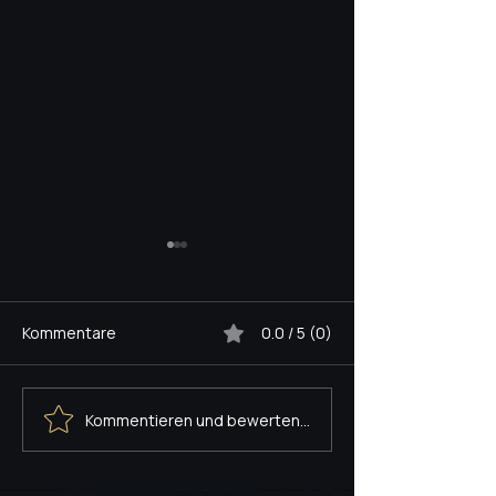
Kommentare
0.0 / 5 (0)
Kommentieren und bewerten...
LAUENROTH NETWORK
MPT - PRO TO
WÄCHST.
STARTET