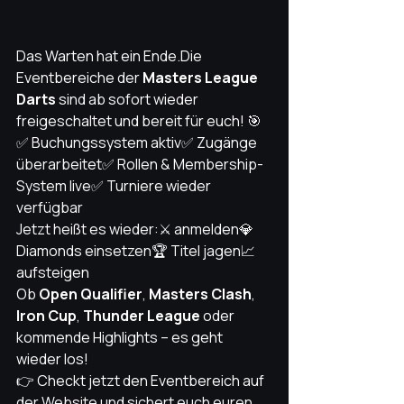
Das Warten hat ein Ende.Die 
Eventbereiche der 
Masters League 
Darts
 sind ab sofort wieder 
freigeschaltet und bereit für euch! 🎯
✅ Buchungssystem aktiv✅ Zugänge 
überarbeitet✅ Rollen & Membership-
System live✅ Turniere wieder 
verfügbar
Jetzt heißt es wieder:⚔️ anmelden💎 
Diamonds einsetzen🏆 Titel jagen📈 
aufsteigen
Ob 
Open Qualifier
, 
Masters Clash
, 
Iron Cup
, 
Thunder League
 oder 
kommende Highlights – es geht 
wieder los!
👉 Checkt jetzt den Eventbereich auf 
der Website und sichert euch euren 